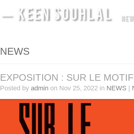
— KEEN SOUHLAL
NEW
NEWS
EXPOSITION : SUR LE MOTIF
Posted by
admin
on Nov 25, 2022 in
NEWS
|