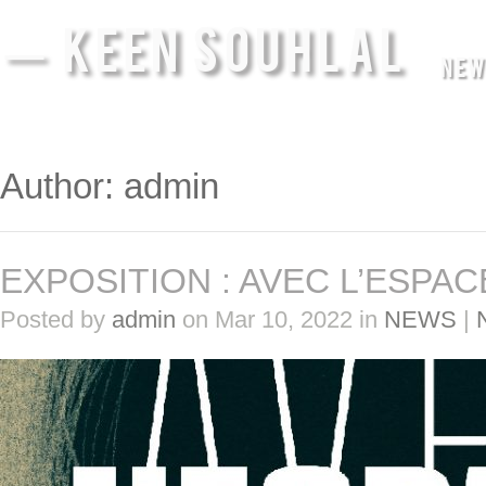
— KEEN SOUHLAL
NEW
Author: admin
EXPOSITION : AVEC L’ESPAC
Posted by
admin
on Mar 10, 2022 in
NEWS
|