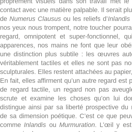
proprement visuels dans son travail met le
contact avec une matière palpable. Il serait plus
de
Numerus Clausus
ou les reliefs d’
Inlandis
nos yeux nous trompent, notre toucher pourrait
regard, omnipotent et super-fonctionnel, 
apparences, nos mains ne font que leur obéir
une distinction plus subtile : les œuvres au
véritablement tactiles et elles ne sont pas n
sculpturales. Elles restent attachées au papie
En fait, elles affirment qu’un autre regard est 
de regard tactile, un regard non pas aveugl
scrute et examine les choses qu’on lui d
distingue ainsi par sa liberté prospective d
de sa dimension poétique. C’est ce que peu
comme
Inlandis
ou
Murmuration
. L’œil y es