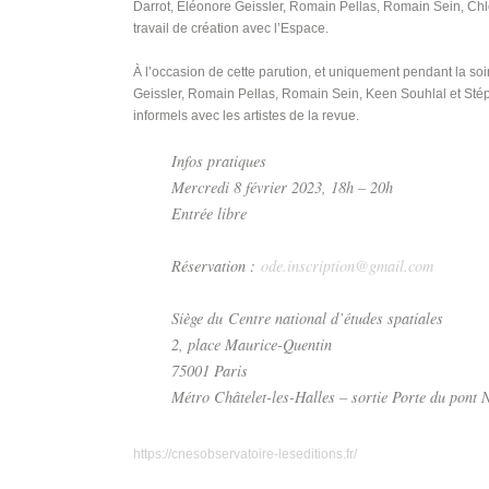
Darrot, Éléonore Geissler, Romain Pellas, Romain Sein, Chl
travail de création avec l’Espace.
À l’occasion de cette parution, et uniquement pendant la 
Geissler, Romain Pellas, Romain Sein, Keen Souhlal et Stép
informels avec les artistes de la revue.
Infos pratiques
Mercredi 8 février 2023, 18h – 20h
Entrée libre
Réservation :
ode.inscription@gmail.com
Siège du Centre national d’études spatiales
2, place Maurice-Quentin
75001 Paris
Métro Châtelet-les-Halles – sortie Porte du pont 
https://cnesobservatoire-leseditions.fr/