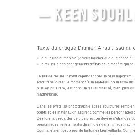
— KEEN SOUHL
Texte du critique Damien Airault issu d
« Je suis une humaniste, je veux toucher quelque chose d’un
« Je recueille des changements d’états de la matière qui se
Le fait de recueillir n’est cependant pas le plus important.
états transitoires : le moment où un matériau pourrait se di
plus en plus rare, est donc un travail finalisé, bien plus qu
magnétisme.
Dans les effets, sa photographie et ses sculptures semblen
objets et les matériaux n’aspirent, comme les personnages d
Dès lors, à y regarder de plus près, on devine d’étranges c
personnages, reflets, flashs dissimulés dans l’image, frag
Souhlal étaient peuplées de fantômes bienveillants. Comme 