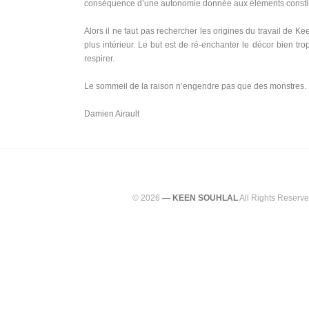
conséquence d’une autonomie donnée aux éléments constituti
Alors il ne faut pas rechercher les origines du travail de K
plus intérieur. Le but est de ré-enchanter le décor bien tr
respirer.
Le sommeil de la raison n’engendre pas que des monstres.
Damien Airault
© 2026
— KEEN SOUHLAL
All Rights Reserve