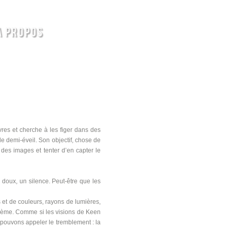
A PROPOS
uvres et cherche à les figer dans des
de demi-éveil. Son objectif, chose de
t des images et tenter d’en capter le
doux, un silence. Peut-être que les
 et de couleurs, rayons de lumières,
tagème. Comme si les visions de Keen
 pouvons appeler le tremblement : la