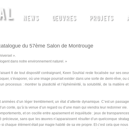
AL
NEWS
ŒUVRES
PROJETS
u catalogue du 57ème Salon de Montrouge
iversel ».
 logent dans notre environnement naturel. »
 Faisant fi de tout dispositif contraignant, Keen Souhlal reste focalisée sur ses oe
sloquer, s’évaporer, où une image pourrait exister dans une sorte de demi-rêve, ou 
’un processus : montrer la plasticité et l’éphémérité, la solubilité, de la matière e
t animées d’un léger tremblement, un état d’attente dynamique. C’est un passage 
’un conte, qu’à la venue d’un regard ou d’une main qui viendra leur redonner vie.
omportements, et on oscille entre apaisement et inquiétude : jeux de transparences
ilité précieuse, sans que les œuvres n’apparaissent résulter d’un quelconque stra
si chaque élément était par magie habité de sa vie propre. Et c’est cela que nous