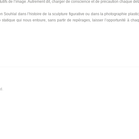
fs de l’image. Autrement dit, charger de conscience et de précaution chaque détai
een Souhlal dans l’histoire de la sculpture figurative ou dans la photographie pla
op statique qui nous entoure, sans partir de repérages, laisser l’opportunité à c
d.